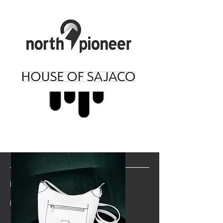
E-POST
kundeservice
@bagfocus.no