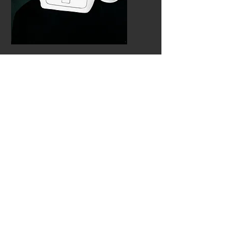
Kontakt oss
Navn
Emne
E-post
Beskjed
Send inn