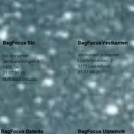
BagFocus Ski
BagFoc
us Vestkanten
Vestkanten storsenter
Ski storsenter
Loddefjordveien 2
Jernbanes
vingen 6
5171 L
oddefjord
1400
Ski
21 07 94 35
21 07 91 45
ski@skoringen.no
BagFocus Østerås
BagFocus Ulsteinvik