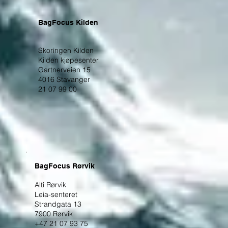
BagFocus Kilden
Skoringen Kilden
Kilden kjøpesenter
Gartnerveien 15
4016 Stavanger
21 07 99 00
BagFocus Rørvik
Alti Rørvik
Leia-senteret
Strandgata 13
7900 Rørvik
+47 21 07 93 75