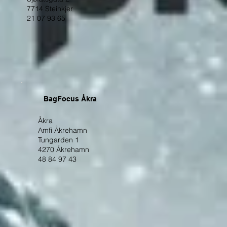
7714 Steinkjer
21 07 93 65
BagFocus Åkra
Åkra
Amfi Åkrehamn
Tungarden 1
4270 Åkrehamn
48 84 97 43