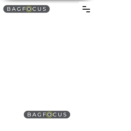
BagFocus er en norsk butikkjede med et stort